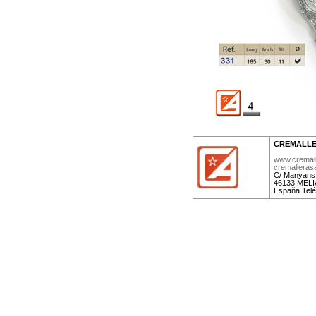
CREMALLE
www.cremal
cremallera
C/ Manyans,
46133 MELIA
España Telé