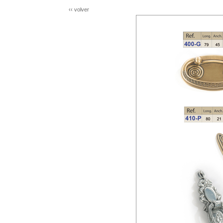
‹‹ volver