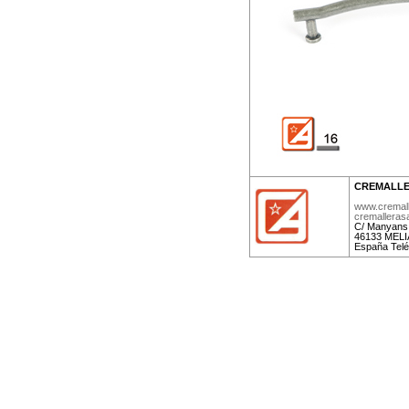
CREMALLE
www.cremal
cremallera
C/ Manyans,
46133 MELIA
España Telé