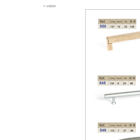
‹‹ volver